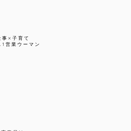
仕事×子育て
o.1営業ウーマン