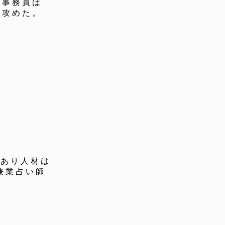
事務員は
攻めた。
訳あり人材は
兼業占い師