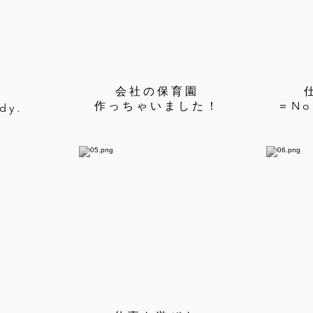
会社の保育園
t
作っちゃいました！
＝N
dy.