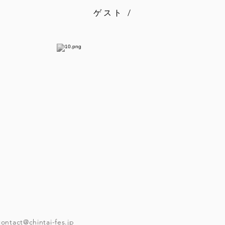
ゲスト /
contact@chintai-fes.jp