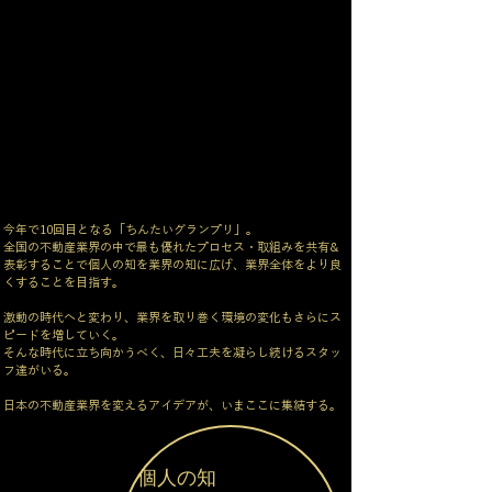
今年で10回目となる「ちんたいグランプリ」。
全国の不動産業界の中で最も優れたプロセス・取組みを共有&
表彰することで個人の知を業界の知に広げ、業界全体をより良
くすることを目指す。
激動の時代へと変わり、業界を取り巻く環境の変化もさらにス
ピードを増していく。
そんな時代に立ち向かうべく、日々工夫を凝らし続けるスタッ
フ達がいる。
日本の不動産業界を変えるアイデアが、いまここに集結する。
個人の知